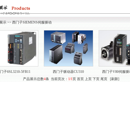
展示
>>
西门子SIEMENS伺服驱动
门子6SL3210-5FB11
西门子驱动器CU310
西门子V80伺服驱
产品展示总数
4
条 当前页次：
1/1
页 首页 上页 下页 尾页 [
刷新
]