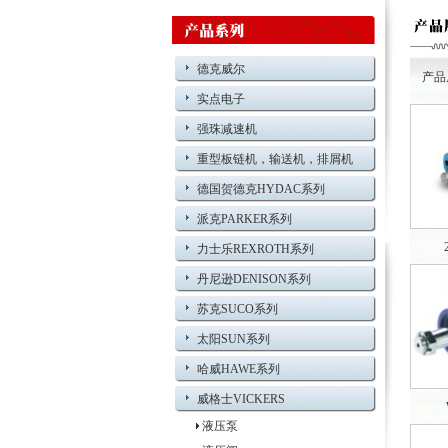
德克威尔
产品
实点电子
强珠减速机
重型板链机，输送机，排屑机
德国贺德克HYDAC系列
派克PARKER系列
力士乐REXROTH系列
丹尼逊DENISON系列
苏克SUCO系列
太阳SUN系列
哈威HAWE系列
威格士VICKERS
液压泵