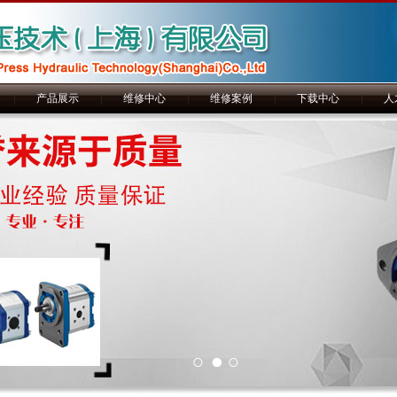
|
产品展示
|
维修中心
|
维修案例
|
下载中心
|
人
1
2
3