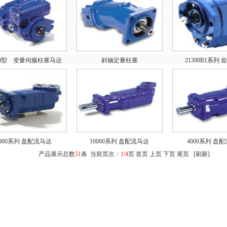
450型 变量伺服柱塞马达
斜轴定量柱塞
21300B1系列
6000系列 盘配流马达
10000系列 盘配流马达
4000系列 盘
产品展示总数
51
条 当前页次：
1/4
页 首页 上页
下页
尾页
[
刷新
]