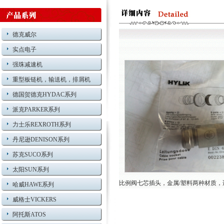
德克威尔
实点电子
强珠减速机
重型板链机，输送机，排屑机
德国贺德克HYDAC系列
派克PARKER系列
力士乐REXROTH系列
丹尼逊DENISON系列
苏克SUCO系列
太阳SUN系列
比例阀七芯插头，金属/塑料两种材质
哈威HAWE系列
威格士VICKERS
阿托斯ATOS