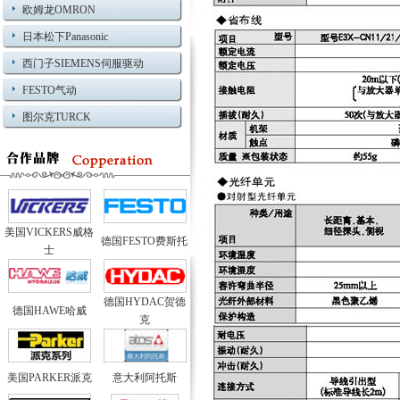
欧姆龙OMRON
日本松下Panasonic
西门子SIEMENS伺服驱动
FESTO气动
图尔克TURCK
美国VICKERS威格
德国FESTO费斯托
士
德国HYDAC贺德
德国HAWE哈威
克
美国PARKER派克
意大利阿托斯