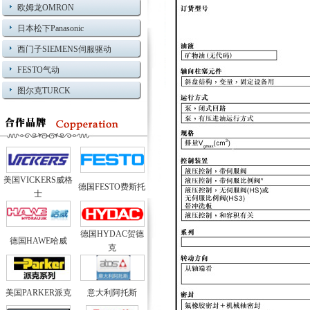
欧姆龙OMRON
日本松下Panasonic
西门子SIEMENS伺服驱动
FESTO气动
图尔克TURCK
美国VICKERS威格
德国FESTO费斯托
士
德国HYDAC贺德
德国HAWE哈威
克
美国PARKER派克
意大利阿托斯