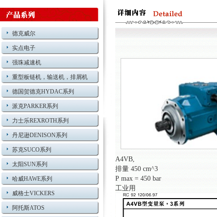
德克威尔
实点电子
强珠减速机
重型板链机，输送机，排屑机
德国贺德克HYDAC系列
派克PARKER系列
力士乐REXROTH系列
丹尼逊DENISON系列
苏克SUCO系列
A4VB,
太阳SUN系列
排量
450 cm^3
P max = 450 bar
哈威HAWE系列
工业用
威格士VICKERS
阿托斯ATOS