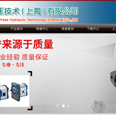
|
产品展示
|
维修中心
|
维修案例
|
下载中心
|
人
1
2
3