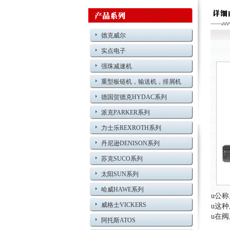
德克威尔
实点电子
强珠减速机
重型板链机，输送机，排屑机
德国贺德克HYDAC系列
派克PARKER系列
力士乐REXROTH系列
丹尼逊DENISON系列
苏克SUCO系列
太阳SUN系列
哈威HAWE系列
u
公称
威格士VICKERS
u
这种
u
在阀
阿托斯ATOS