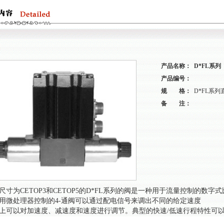
产品名称：
D*FL系列
产品编号：
规 格：
D*FL系
备 注：
尺寸为
CETOP3
和
CETOP5
的
D*FL
系列的阀是一种用于流量控制的数字式
用微处理器控制的
4-
通阀可以通过配电信号来调出不同的给定速度
上可以对加速度、减速度和速度进行调节。典型的快速
/
低速行程特性可